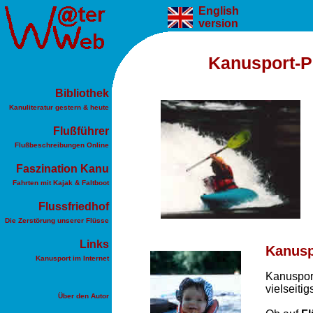
English
version
Kanusport-Po
Bibliothek
Kanuliteratur gestern & heute
Flußführer
Flußbeschreibungen Online
Faszination Kanu
Fahrten mit Kajak & Faltboot
Flussfriedhof
Die Zerstörung unserer Flüsse
Links
Kanusp
Kanusport im Internet
Kanusport
vielseiti
Über den Autor