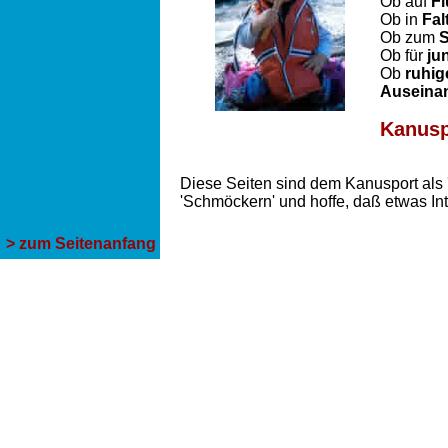
Ob auf
Fl
Ob in
Fal
Ob zum
Ob für
ju
Ob
ruhig
Auseinan
Kanusp
Diese Seiten sind dem Kanusport als '
'Schmöckern' und hoffe, daß etwas Inte
> zum Seitenanfang