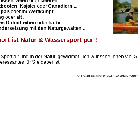
üssen, Seen
oder
Meeren
...
tbooten, Kajaks
oder
Canadiern
...
Spaß
oder im
Wettkampf
...
ng
oder
alt
...
es Dahintreiben
oder
harte
dersetzung mit den Naturgewalten
...
ort ist Natur & Wassersport pur !
Sport für und in der Natur' gewidmet - ich wünsche Ihnen viel 
ressantes für Sie dabei ist.
© Stefan Schmidt (
index.html, letzte Änd