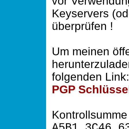
vor Verwendung
Keyservers (od
überprüfen !
Um meinen öffe
herunterzuladen
folgenden Link
PGP Schlüssel
Kontrollsumme d
A5B1 3C46 6